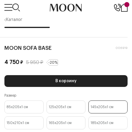
Каталог
MOON SOFA BASE
006919
4 750
5 950
₽
₽
-
20
%
В корзину
Размер
85x205x1
см
125x205x1
см
145x205x1
см
150x210x1
см
165x205x1
см
185x205x1
см