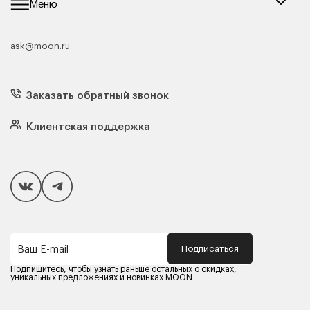
Меню
ask@moon.ru
Каталог мебели
Диваны
Кресла
Заказать обратный звонок
Матрасы
Кровати
Подушки
Клиентская поддержка
Чехлы и наматрасники
Покупателям
Способы оплаты
Как сделать покупку
Кредит/Рассрочка
Гарантия и сервис
Доставка
Подписаться
Ваш E-mail
Компания MOON
Контакты
Подпишитесь, чтобы узнать раньше остальных о скидках,
Оферта
уникальных предложениях и новинках MOON
Политика конфиденциальности
Партнерам
Реквизиты