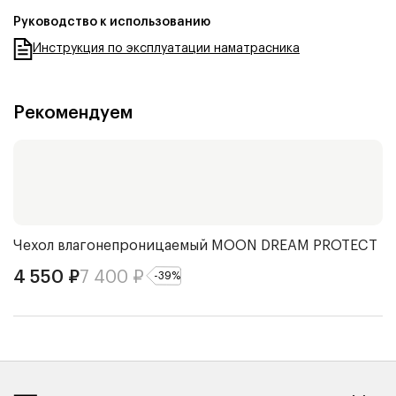
Руководство к использованию
Инструкция по эксплуатации наматрасника
Рекомендуем
Чехол влагонепроницаемый
MOON DREAM PROTECT
О
4 550
₽
7 400
₽
5
-
39
%