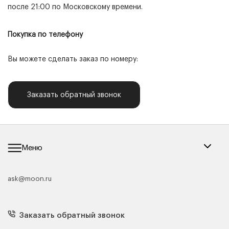
после 21:00 по Московскому времени.
Покупка по телефону
Вы можете сделать заказ по номеру:
Заказать обратный звонок
Меню
ask@moon.ru
Каталог мебели
Диваны
Кресла
Заказать обратный звонок
Матрасы
Кровати