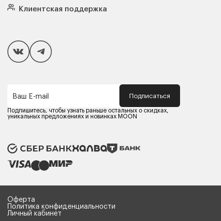
Подушки
Клиентская поддержка
Чехлы и наматрасники
Покупателям
Способы оплаты
Как сделать покупку
Кредит/Рассрочка
Гарантия и сервис
Доставка
Подписаться
Ваш E-mail
Компания MOON
Контакты
Подпишитесь, чтобы узнать раньше остальных о скидках,
Оферта
уникальных предложениях и новинках MOON
Политика конфиденциальности
Партнерам
Реквизиты
Карьера в MOON
Оферта
Политика конфиденциальности
Личный кабинет