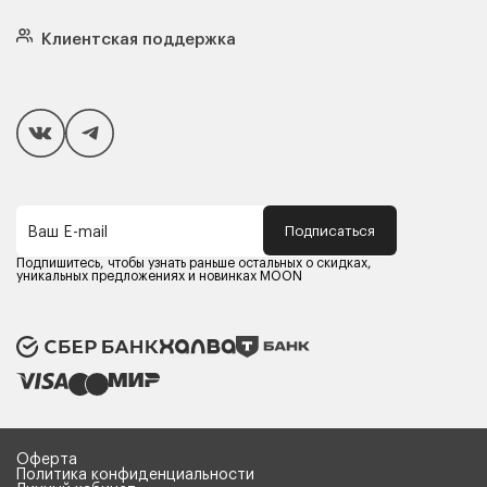
Кровати
Подушки
Клиентская поддержка
Чехлы и наматрасники
Покупателям
Способы оплаты
Как сделать покупку
Кредит/Рассрочка
Гарантия и сервис
Доставка
Подписаться
Ваш E-mail
Компания MOON
Контакты
Подпишитесь, чтобы узнать раньше остальных о скидках,
Оферта
уникальных предложениях и новинках MOON
Политика конфиденциальности
Партнерам
Реквизиты
Карьера в MOON
Оферта
Политика конфиденциальности