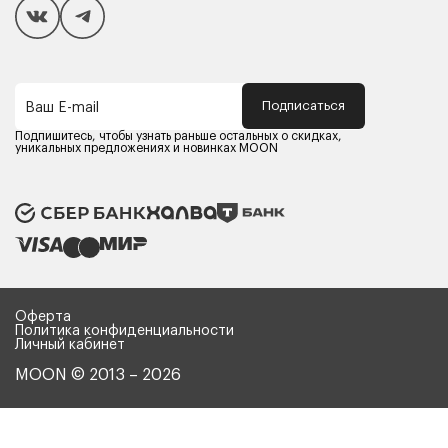
Способы оплаты
Как сделать покупку
Кредит/Рассрочка
Гарантия и сервис
Доставка
Подписаться
Ваш E-mail
Компания MOON
Контакты
Подпишитесь, чтобы узнать раньше остальных о скидках,
Оферта
уникальных предложениях и новинках MOON
Политика конфиденциальности
Партнерам
Реквизиты
Карьера в MOON
Оферта
Политика конфиденциальности
Личный кабинет
MOON © 2013 – 2026