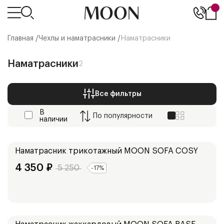
Главная /
Чехлы и наматрасники
/
Наматрасники
Наматрасники
2
Все фильтры
В
По
популярности
наличии
Наматрасник трикотажный
MOON SOFA COSY
4 350
₽
5 250
-
17
%