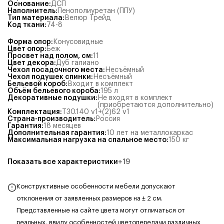
Основание
:
ДСП
Наполнитель
:
Пенополиуретан (ППУ)
Тип материала
:
Велюр Трейд
Код ткани
:
74-8
Форма опор
:
Конусовидные
Цвет опор
:
Беж
Просвет над полом, см
:
11
Цвет декора
:
Дуб галиано
Чехол посадочного места
:
Несъёмный
Чехол подушек спинки
:
Несъёмный
Бельевой короб
:
Входит в комплект
Объём бельевого короба
:
195
л
Декоративные подушки
:
Не входят в комплект
(приобретаются дополнительно)
Комплектация
:
Т30.140 v1+(2)62 v1
Страна-производитель
:
Россия
Гарантия
:
18 месяцев
Дополнительная гарантия
:
10 лет на металлокаркас
Максимальная нагрузка на спальное место
:
150
кг
Показать все характеристики
+
19
Конструктивные особенности мебели допускают
отклонения от заявленных размеров на ± 2 см.
Представленные на сайте цвета могут отличаться от
реальных, ввиду особенностей цветопередачи различных