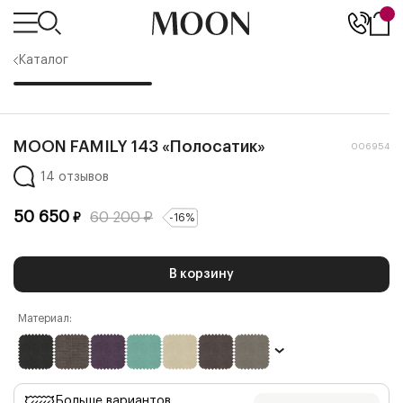
Каталог
MOON FAMILY 143 «Полосатик»
006954
14 отзывов
50 650
60 200
₽
₽
-
16
%
В корзину
Материал:
Больше вариантов