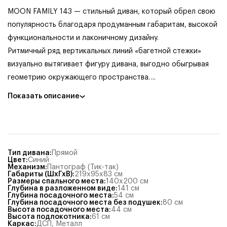
MOON FAMILY 143 — стильный диван, который обрел свою
популярность благодаря продуманным габаритам, высокой
функциональности и лаконичному дизайну.
Ритмичный ряд вертикальных линий «багетной стежки»
визуально вытягивает фигуру дивана, выгодно обыгрывая
геометрию окружающего пространства.
...
Показать описание
Тип дивана
:
Прямой
Цвет
:
Синий
Механизм
:
Пантограф (Тик-так)
Габариты (ШхГхВ)
:
219x95x83
см
Размеры спального места
:
140x200
см
Глубина в разложенном виде
:
141
см
Глубина посадочного места
:
54
см
Глубина посадочного места без подушек
:
80
см
Высота посадочного места
:
44
см
Высота подлокотника
:
61
см
Каркас
:
ДСП, Металл