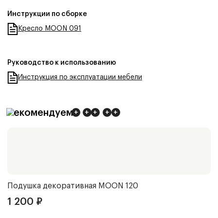
Инструкции по сборке
Кресло MOON 091
Руководство к использованию
Инструкция по эксплуатации мебели
Рекомендуем
+
+
+
+
+
Подушка декоративная
MOON 120
П
1 200
₽
1