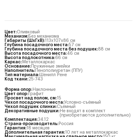
Цвет
:
Оливковый
Механизм
:
Без механизма
Габариты (ШхГхВ)
:
113x107x86
см
Глубина посадочного места
:
57
см
Глубина посадочного места без подушек
:
88
см
Высота посадочного места
:
46
см
Высота подлокотника
:
66
см
Каркас
:
Металлокаркас
Основание
:
Пружинные змейки
Наполнитель
:
Пенополиуретан (ППУ)
Тип материала
:
Шенилл Рене
Код ткани
:
25-743
Форма опор
:
Наклонные
Цвет опор
:
Графит
Просвет над полом, см
:
15
Чехол посадочного места
:
Условно-съёмный
Чехол подушек спинки
:
Съёмный
Декоративные подушки
:
Не входят в комплект
(приобретаются дополнительно)
Комплектация
:
34.12
Страна-производитель
:
Россия
Гарантия
:
18 месяцев
Дополнительная гарантия
:
10 лет на металлокаркас
Максимальная нагрузка на спальное место
:
150
кг