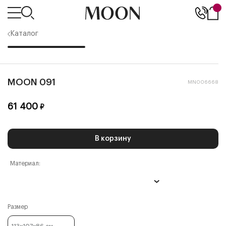
Каталог
MOON 091
MN006668
61 400
₽
В корзину
Материал:
Размер