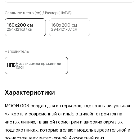
Спальное место (см) / Размер (ШхГхВ):
160x200 см
160x200 см
254x121x87
см
294x121x87
см
Наполнитель:
Независимый пружинный
НПБ
блок
Характеристики
MOON 008 создан для интерьеров, где важны визуальная
мягкость и современный стиль.
Его дизайн строится на
чистых линиях, плавной геометрии и широких округлых
подлокотниках, которые делают модель выразительной и
по-настоящему интерьерной. Аккуратный кант