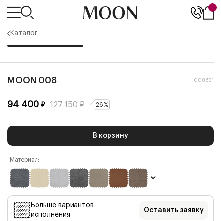
Каталог
MOON 008
008631
94 400
127 150
₽
₽
-
26
%
В корзину
Материал:
Больше вариантов
Оставить заявку
исполнения