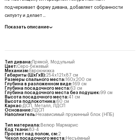
подчеркивает форму дивана, добавляет собранности
силуэту и делает
...
Показать описание
Тип дивана
:
Прямой
,
Модульный
Цвет
:
Серо-бежевый
Механизм
:
Еврокнижка
Габариты (ШхГхВ)
:
254x121x87
см
Размеры спального места
:
160x200
см
Глубина в разложенном виде
:
169
см
Глубина посадочного места
:
63
см
Глубина посадочного места без подушек
:
99
см
Высота посадочного места
:
41
см
Высота подлокотника
:
60
см
Каркас
:
ДСП, Металл
,
ЛДСП
Основание
:
ЛДСП
Наполнитель
:
Независимый пружинный блок (НПБ)
Тип материала
:
Велюр Мармарис
Код ткани
:
83-4
Просвет над полом, см
:
2
Чехол посадочного места
:
Несъёмный