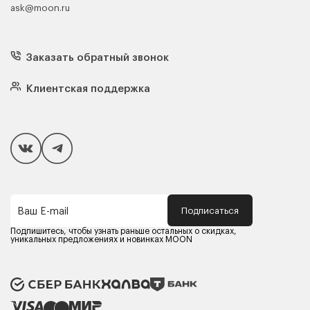
ask@moon.ru
Каталог мебели
Диваны
Кресла
Заказать обратный звонок
Матрасы
Кровати
Подушки
Клиентская поддержка
Чехлы и наматрасники
Покупателям
Способы оплаты
Как сделать покупку
Кредит/Рассрочка
Гарантия и сервис
Доставка
Подписаться
Ваш E-mail
Компания MOON
Контакты
Подпишитесь, чтобы узнать раньше остальных о скидках,
Оферта
уникальных предложениях и новинках MOON
Политика конфиденциальности
Партнерам
Реквизиты
Карьера в MOON