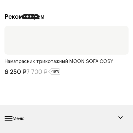
Рекомендуем
+
+
+
+
+
Наматрасник трикотажный
MOON SOFA COSY
П
6 250
₽
7 700
₽
7
-
19
%
Меню