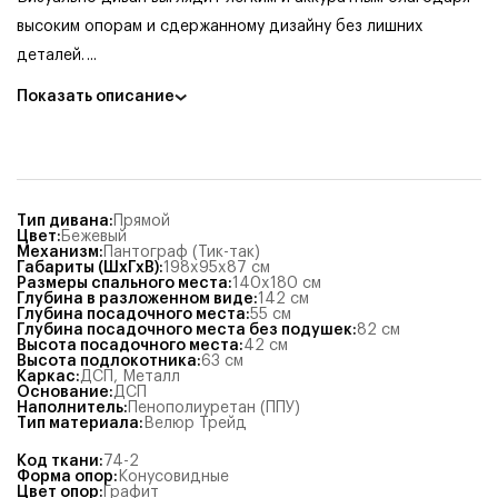
высоким опорам и сдержанному дизайну без лишних
деталей.
...
Показать описание
Тип дивана
:
Прямой
Цвет
:
Бежевый
Механизм
:
Пантограф (Тик-так)
Габариты (ШхГхВ)
:
198x95x87
см
Размеры спального места
:
140x180
см
Глубина в разложенном виде
:
142
см
Глубина посадочного места
:
55
см
Глубина посадочного места без подушек
:
82
см
Высота посадочного места
:
42
см
Высота подлокотника
:
63
см
Каркас
:
ДСП, Металл
Основание
:
ДСП
Наполнитель
:
Пенополиуретан (ППУ)
Тип материала
:
Велюр Трейд
Код ткани
:
74-2
Форма опор
:
Конусовидные
Цвет опор
:
Графит