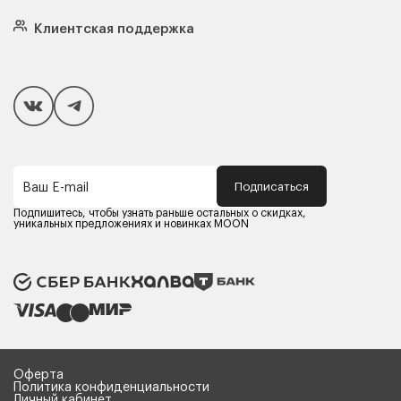
Кровати
Подушки
Клиентская поддержка
Чехлы и наматрасники
Покупателям
Способы оплаты
Как сделать покупку
Кредит/Рассрочка
Гарантия и сервис
Доставка
Подписаться
Ваш E-mail
Компания MOON
Контакты
Подпишитесь, чтобы узнать раньше остальных о скидках,
Оферта
уникальных предложениях и новинках MOON
Политика конфиденциальности
Партнерам
Реквизиты
Карьера в MOON
Оферта
Политика конфиденциальности
Личный кабинет