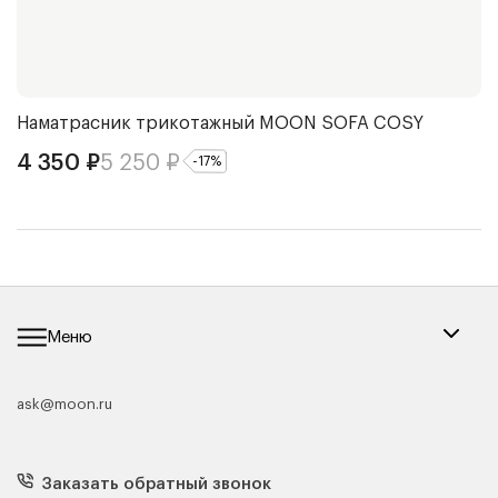
Наматрасник трикотажный
MOON SOFA COSY
П
4 350
₽
5 250
₽
7
-
17
%
Меню
ask@moon.ru
Каталог мебели
Диваны
Кресла
Заказать обратный звонок
Матрасы