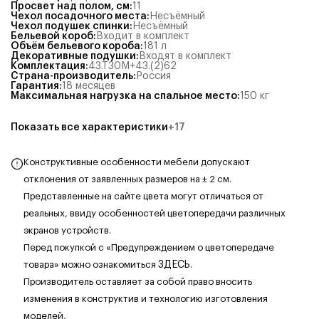
Просвет над полом, см
:
11
Чехол посадочного места
:
Несъёмный
Чехол подушек спинки
:
Несъёмный
Бельевой короб
:
Входит в комплект
Объём бельевого короба
:
181
л
Декоративные подушки
:
Входят в комплект
Комплектация
:
43.Т30М+43.(2)62
Страна-производитель
:
Россия
Гарантия
:
18 месяцев
Максимальная нагрузка на спальное место
:
150
кг
Показать все характеристики
+
17
Конструктивные особенности мебели допускают
отклонения от заявленных размеров на ± 2 см.
Представленные на сайте цвета могут отличаться от
реальных, ввиду особенностей цветопередачи различных
экранов устройств.
Перед покупкой с «Предупреждением о цветопередаче
товара» можно ознакомиться
ЗДЕСЬ
.
Производитель оставляет за собой право вносить
изменения в конструктив и технологию изготовления
моделей,