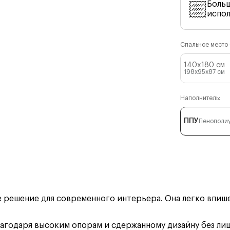
Боль
испо
Спальное место (
140x180 см
198x95x87
см
Наполнитель:
ППУ
Пенополи
решение для современного интерьера. Она легко впишет
лагодаря высоким опорам и сдержанному дизайну без лиш