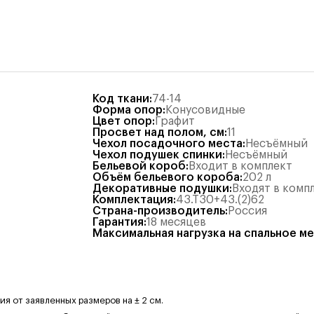
Код ткани
:
74-14
Форма опор
:
Конусовидные
Цвет опор
:
Графит
Просвет над полом, см
:
11
Чехол посадочного места
:
Несъёмный
Чехол подушек спинки
:
Несъёмный
Бельевой короб
:
Входит в комплект
Объём бельевого короба
:
202
л
Декоративные подушки
:
Входят в комп
Комплектация
:
43.Т30+43.(2)62
Страна-производитель
:
Россия
Гарантия
:
18 месяцев
Максимальная нагрузка на спальное м
 от заявленных размеров на ± 2 см.