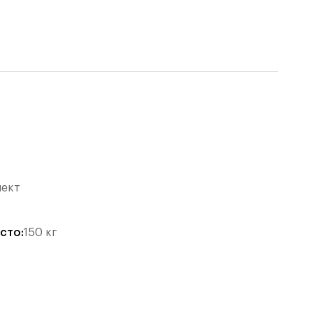
лект
есто
:
150
кг