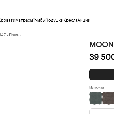
Кровати
Матрасы
Тумбы
Подушки
Кресла
Акции
47 «Поляк»
MOON 
39 50
Материал: