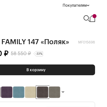
Покупателям
FAMILY 147 «Поляк»
MF015698
0
₽
58 550
₽
-
33
%
В корзину