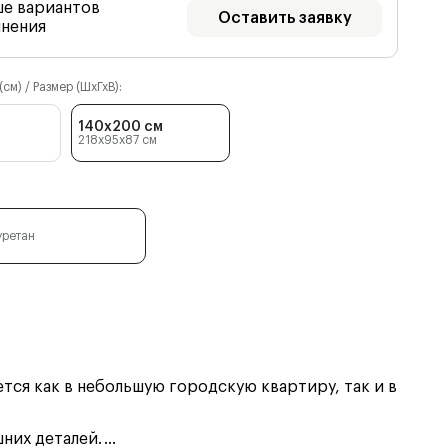
ше вариантов
Оставить заявку
лнения
см) / Размер (ШхГхВ):
140x200 см
218x95x87
см
уретан
ся как в небольшую городскую квартиру, так и в
них деталей.
...