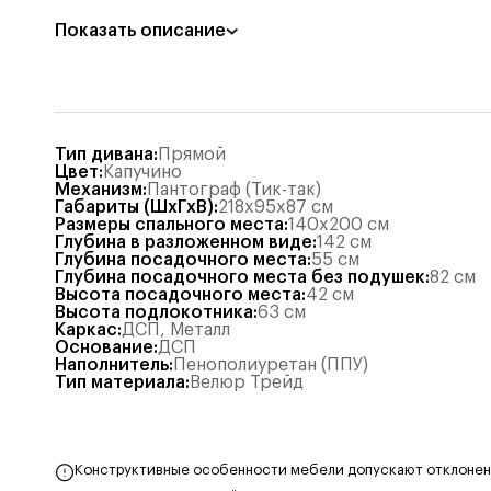
Показать описание
Тип дивана
:
Прямой
Цвет
:
Капучино
Механизм
:
Пантограф (Тик-так)
Габариты (ШхГхВ)
:
218x95x87
см
Размеры спального места
:
140x200
см
Глубина в разложенном виде
:
142
см
Глубина посадочного места
:
55
см
Глубина посадочного места без подушек
:
82
см
Высота посадочного места
:
42
см
Высота подлокотника
:
63
см
Каркас
:
ДСП, Металл
Основание
:
ДСП
Наполнитель
:
Пенополиуретан (ППУ)
Тип материала
:
Велюр Трейд
Конструктивные особенности мебели допускают отклонения