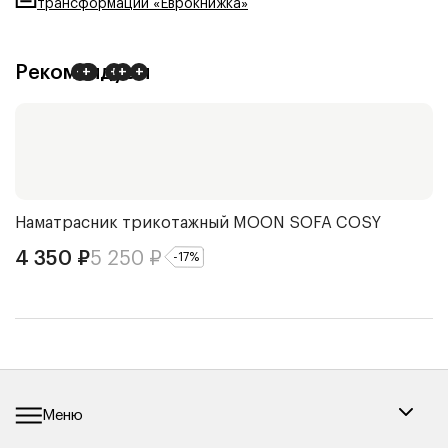
трансформации «Еврокнижка»
Рекомендуем
+
+
+
+
+
+
Наматрасник трикотажный
MOON SOFA COSY
П
4 350
₽
5 250
₽
7
-
17
%
Меню