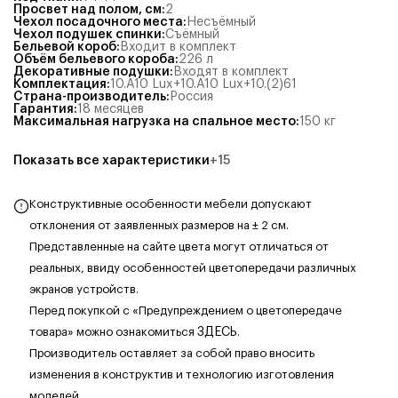
Просвет над полом, см
:
2
Чехол посадочного места
:
Несъёмный
Чехол подушек спинки
:
Съёмный
Бельевой короб
:
Входит в комплект
Объём бельевого короба
:
226
л
Декоративные подушки
:
Входят в комплект
Комплектация
:
10.А10 Lux+10.А10 Lux+10.(2)61
Страна-производитель
:
Россия
Гарантия
:
18 месяцев
Максимальная нагрузка на спальное место
:
150
кг
Показать все характеристики
+
15
Конструктивные особенности мебели допускают
отклонения от заявленных размеров на ± 2 см.
Представленные на сайте цвета могут отличаться от
реальных, ввиду особенностей цветопередачи различных
экранов устройств.
Перед покупкой с «Предупреждением о цветопередаче
товара» можно ознакомиться
ЗДЕСЬ
.
Производитель оставляет за собой право вносить
изменения в конструктив и технологию изготовления
моделей,