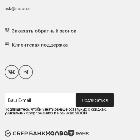
ask@moon.ru
Каталог мебели
Диваны
Кресла
Заказать обратный звонок
Матрасы
Кровати
Подушки
Клиентская поддержка
Чехлы и наматрасники
Покупателям
Способы оплаты
Как сделать покупку
Кредит/Рассрочка
Гарантия и сервис
Доставка
Подписаться
Ваш E-mail
Компания MOON
Контакты
Подпишитесь, чтобы узнать раньше остальных о скидках,
Оферта
уникальных предложениях и новинках MOON
Политика конфиденциальности
Партнерам
Реквизиты
Карьера в MOON