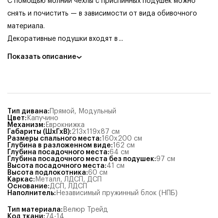
С помощью молний чехлы с приспинных подушек можно
снять и почистить — в зависимости от вида обивочного
материала.
Декоративные подушки входят в
...
Показать описание
Тип дивана
:
Прямой
,
Модульный
Цвет
:
Капучино
Механизм
:
Еврокнижка
Габариты (ШхГхВ)
:
213x119x87
см
Размеры спального места
:
160x200
см
Глубина в разложенном виде
:
162
см
Глубина посадочного места
:
64
см
Глубина посадочного места без подушек
:
97
см
Высота посадочного места
:
41
см
Высота подлокотника
:
60
см
Каркас
:
Металл
,
ЛДСП
,
ДСП
Основание
:
ДСП
,
ЛДСП
Наполнитель
:
Независимый пружинный блок (НПБ)
Тип материала
:
Велюр Трейд
Код ткани
:
74-14