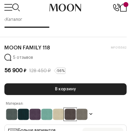
Каталог
MOON FAMILY 118
MF015562
5 отзывов
56 900
128 450
₽
₽
-
56
%
В корзину
Материал:
Больше вариантов