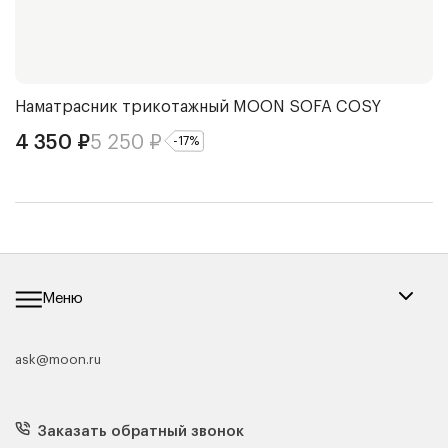
Наматрасник трикотажный
MOON SOFA COSY
П
4 350
₽
5 250
₽
7
-
17
%
Меню
ask@moon.ru
Каталог мебели
Диваны
Кресла
Заказать обратный звонок
Матрасы