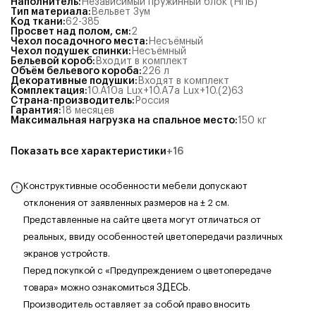
Наполнитель
:
Независимый пружинный блок (НПБ)
Тип материала
:
Вельвет Зум
Код ткани
:
62-385
Просвет над полом, см
:
2
Чехол посадочного места
:
Несъёмный
Чехол подушек спинки
:
Несъёмный
Бельевой короб
:
Входит в комплект
Объём бельевого короба
:
226
л
Декоративные подушки
:
Входят в комплект
Комплектация
:
10.А10а Lux+10.А7а Lux+10.(2)63
Страна-производитель
:
Россия
Гарантия
:
18 месяцев
Максимальная нагрузка на спальное место
:
150
кг
Показать все характеристики
+
16
Конструктивные особенности мебели допускают
отклонения от заявленных размеров на ± 2 см.
Представленные на сайте цвета могут отличаться от
реальных, ввиду особенностей цветопередачи различных
экранов устройств.
Перед покупкой с «Предупреждением о цветопередаче
товара» можно ознакомиться
ЗДЕСЬ
.
Производитель оставляет за собой право вносить