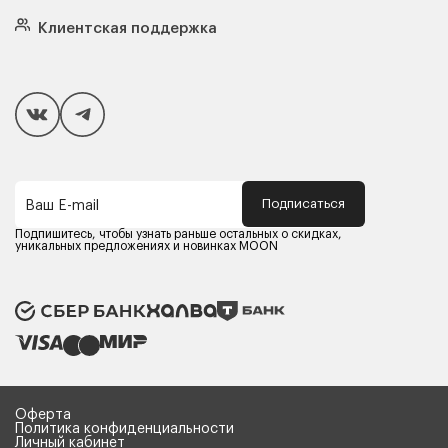
Кровати
Подушки
Клиентская поддержка
Чехлы и наматрасники
Покупателям
Способы оплаты
Как сделать покупку
Кредит/Рассрочка
Гарантия и сервис
Доставка
Подписаться
Ваш E-mail
Компания MOON
Контакты
Подпишитесь, чтобы узнать раньше остальных о скидках,
Оферта
уникальных предложениях и новинках MOON
Политика конфиденциальности
Партнерам
Реквизиты
Карьера в MOON
Оферта
Политика конфиденциальности
Личный кабинет