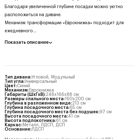
Благодаря увеличенной глубине посадки можно уютно
расположиться на диване.
Механизм трансформации «Еврокнижка» подходит для
ежедневного
...
Показать описание
Тип дивана
:
Угловой
,
Модульный
Тип угла
:
Универсальный
Цвет
:
Синий
Механизм
:
Еврокнижка
Габариты (ШхГхВ)
:
248x166x88
см
Размеры спального места
:
160x200
см
Глубина в разложенном виде
:
213
см
Глубина посадочного места
:
65
см
Глубина посадочного места без подушек
:
97
см
Высота посадочного места
:
41
см
Высота подлокотника
:
61
см
Каркас
:
Металл
,
ЛДСП
,
ДСП
Основание
:
ЛДСП