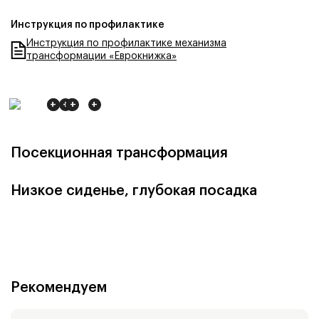
Инструкция по профилактике
Инструкция по профилактике механизма
трансформации «Еврокнижка»
+
+
+
+
+
+
Посекционная трансформация
Низкое сиденье, глубокая посадка
Рекомендуем