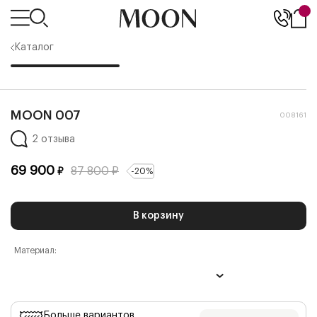
Каталог
MOON 007
008161
2 отзыва
69 900
87 800
₽
₽
-
20
%
В корзину
Материал:
Больше вариантов