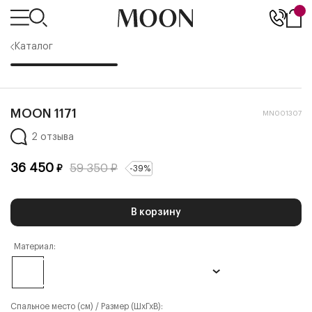
Каталог
MOON 1171
MN001307
2 отзыва
36 450
59 350
₽
₽
-
39
%
В корзину
Материал:
Спальное место (см) / Размер (ШхГхВ):