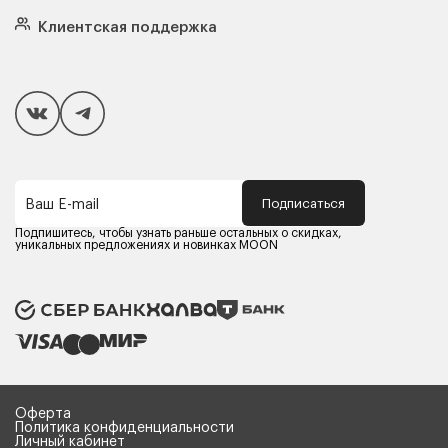
Кровати
Подушки
Клиентская поддержка
Чехлы и наматрасники
Покупателям
Способы оплаты
Как сделать покупку
Кредит/Рассрочка
Гарантия и сервис
Доставка
Подписаться
Ваш E-mail
Компания MOON
Контакты
Подпишитесь, чтобы узнать раньше остальных о скидках,
Оферта
уникальных предложениях и новинках MOON
Политика конфиденциальности
Партнерам
Реквизиты
Карьера в MOON
Оферта
Политика конфиденциальности
Личный кабинет