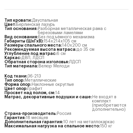
Тип кровати
:
Двуспальная
Цвет
:
Берлинская лазурь
Тип основания
:
Разборная металлическая рама с
березовыми ламелями
Вид основания
:
Без подъёмного механизма
Габариты (ШхГхВ)
:
154x214x105
см
Размеры спального места
:
140x200
см
Рекомендуемая высота матраса
:
до 35 см
Углубление под матрас
:
6
см
Каркас
:
ДВП
,
ЛДСП
Обратная сторона изголовья
:
ЛДСП
Тип материала
:
Велюр Мелоди
Код ткани
:
36-213
Тип опор
:
Металлические
Форма опор
:
Наклонные округлые
Цвет опор
:
Графит
Просвет над полом, см
:
14
Матрас, декоративные подушки и саше
:
Не входят в
комплект
(приобретаются
дополнительно)
Страна-производитель
:
Россия
Гарантия
:
18 месяцев
Дополнительная гарантия
:
10 лет на металлокаркас
Максимальная нагрузка на спальное место
:
150
кг