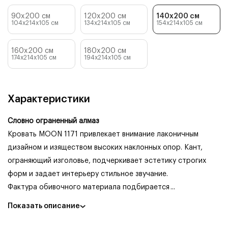
90x200 см
120x200 см
140x200 см
104x214x105
см
134x214x105
см
154x214x105
см
160x200 см
180x200 см
174x214x105
см
194x214x105
см
Характеристики
Словно ограненный алмаз
Кровать MOON 1171 привлекает внимание лаконичным
дизайном и изяществом высоких наклонных опор. Кант,
ограняющий изголовье, подчеркивает эстетику строгих
форм и задает интерьеру стильное звучание.
Фактура обивочного материала подбирается
...
Показать описание