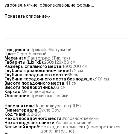
удобная: мягкие, обволакивающие формы
...
Показать описание
Тип дивана
:
Прямой
,
Модульный
Цвет
:
Серо-бежевый
Механизм
:
Пантограф (Тик-так)
Габариты (ШхГхВ)
:
250x123x88
см
Размеры спального места
:
160x200
см
Глубина в разложенном виде
:
172
см
Глубина посадочного места
:
65
см
Глубина посадочного места без подушек
:
101
см
Высота посадочного места
:
41
см
Высота подлокотника
:
63
см
Каркас
:
Металлокаркас
Основание
:
Пружинные змейки
Наполнитель
:
Пенополиуретан (ППУ)
Тип материала
:
Букле Соул
Код ткани
:
62-251
Чехол посадочного места
:
Условно-съёмный
Чехол подушек спинки
:
Условно-съёмный
Бельевой короб
:
Не входит в комплект (приобретается
дополнительно)