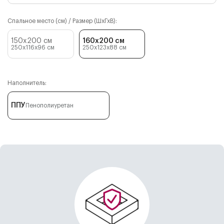
Спальное место (см) / Размер (ШхГхВ):
150x200 см
160x200 см
250x116x96
см
250x123x88
см
Наполнитель:
ППУ
Пенополиуретан