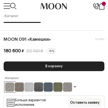
Каталог
MOON 091 «Камешки»
007453
180 600
212 100
₽
₽
-
15
%
В корзину
Материал:
Больше вариантов
Оставить заявку
исполнения