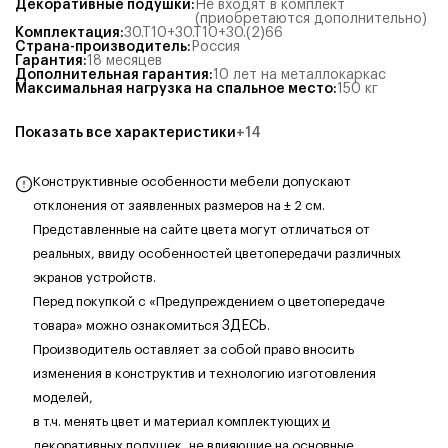
Декоративные подушки
:
Не входят в комплект
(приобретаются дополнительно)
Комплектация
:
30.Т10+30.Т10+30.(2)66
Страна-производитель
:
Россия
Гарантия
:
18 месяцев
Дополнительная гарантия
:
10 лет на металлокаркас
Максимальная нагрузка на спальное место
:
150
кг
Показать все характеристики
+
14
Конструктивные особенности мебели допускают
отклонения от заявленных размеров на ± 2 см.
Представленные на сайте цвета могут отличаться от
реальных, ввиду особенностей цветопередачи различных
экранов устройств.
Перед покупкой с «Предупреждением о цветопередаче
товара» можно ознакомиться
ЗДЕСЬ
.
Производитель оставляет за собой право вносить
изменения в конструктив и технологию изготовления
моделей,
в т.ч. менять цвет и материал комплектующих
и
декоративных подушек
, не влияющие на основные