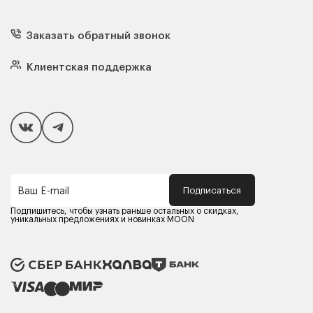
Диваны
Кресла
Заказать обратный звонок
Матрасы
Кровати
Подушки
Клиентская поддержка
Чехлы и наматрасники
Покупателям
Способы оплаты
Как сделать покупку
Кредит/Рассрочка
Гарантия и сервис
Доставка
Подписаться
Ваш E-mail
Компания MOON
Контакты
Подпишитесь, чтобы узнать раньше остальных о скидках,
Оферта
уникальных предложениях и новинках MOON
Политика конфиденциальности
Партнерам
Реквизиты
Карьера в MOON