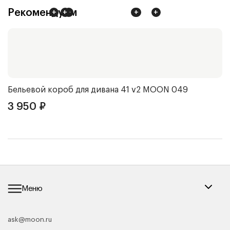
Рекомендуем
+
+
+
+
+
+
Бельевой короб для дивана 41 v2
MOON 049
Д
3 950
₽
1
Меню
ask@moon.ru
Каталог мебели