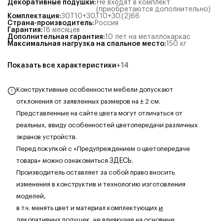
Декоративные подушки
:
Не входят в комплект
(приобретаются дополнительно)
Комплектация
:
30.Т10+30.Т10+30.(2)66
Страна-производитель
:
Россия
Гарантия
:
18 месяцев
Дополнительная гарантия
:
10 лет на металлокаркас
Максимальная нагрузка на спальное место
:
150
кг
Показать все характеристики
+
14
Конструктивные особенности мебели допускают
отклонения от заявленных размеров на ± 2 см.
Представленные на сайте цвета могут отличаться от
реальных, ввиду особенностей цветопередачи различных
экранов устройств.
Перед покупкой с «Предупреждением о цветопередаче
товара» можно ознакомиться
ЗДЕСЬ
.
Производитель оставляет за собой право вносить
изменения в конструктив и технологию изготовления
моделей,
в т.ч. менять цвет и материал комплектующих
и
декоративных подушек
, не влияющие на основные