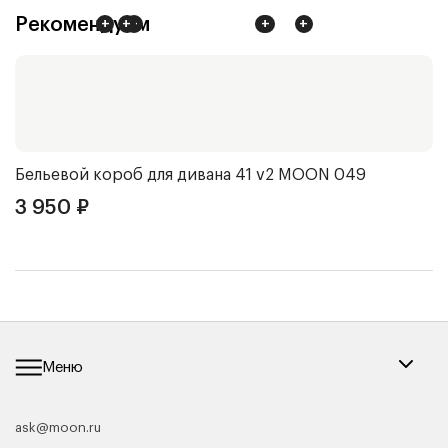
Рекомендуем
+
+
+
+
+
+
Бельевой короб для дивана 41 v2
MOON 049
Д
3 950
₽
1
Меню
ask@moon.ru
Каталог мебели