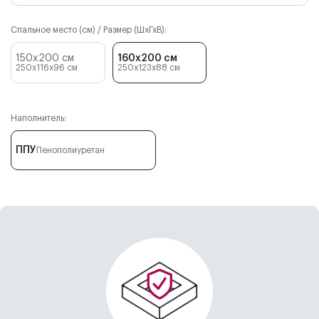
Спальное место (см) / Размер (ШхГхВ):
150x200 см
160x200 см
250x116x96
см
250x123x88
см
Наполнитель:
ППУ
Пенополиуретан