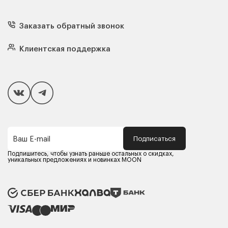
Диваны
Кресла
Заказать обратный звонок
Матрасы
Кровати
Подушки
Клиентская поддержка
Чехлы и наматрасники
Покупателям
Способы оплаты
Как сделать покупку
Кредит/Рассрочка
Гарантия и сервис
Доставка
Подписаться
Ваш E-mail
Компания MOON
Контакты
Подпишитесь, чтобы узнать раньше остальных о скидках,
Оферта
уникальных предложениях и новинках MOON
Политика конфиденциальности
Партнерам
Реквизиты
Карьера в MOON