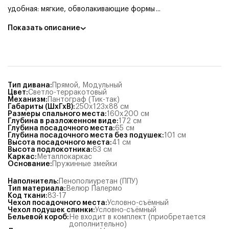
удобная: мягкие, обволакивающие формы
...
Показать описание
Тип дивана
:
Прямой
,
Модульный
Цвет
:
Светло-терракотовый
Механизм
:
Пантограф (Тик-так)
Габариты (ШхГхВ)
:
250x123x88
см
Размеры спального места
:
160x200
см
Глубина в разложенном виде
:
172
см
Глубина посадочного места
:
65
см
Глубина посадочного места без подушек
:
101
см
Высота посадочного места
:
41
см
Высота подлокотника
:
63
см
Каркас
:
Металлокаркас
Основание
:
Пружинные змейки
Наполнитель
:
Пенополиуретан (ППУ)
Тип материала
:
Велюр Палермо
Код ткани
:
83-17
Чехол посадочного места
:
Условно-съёмный
Чехол подушек спинки
:
Условно-съёмный
Бельевой короб
:
Не входит в комплект (приобретается
дополнительно)