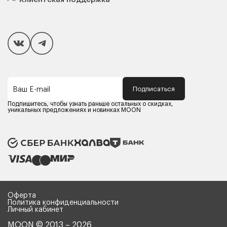
Чехлы и наматрасники
Покупателям
Способы оплаты
Как сделать покупку
Кредит/Рассрочка
Гарантия и сервис
Доставка
Подписаться
Ваш E-mail
Компания MOON
Контакты
Подпишитесь, чтобы узнать раньше остальных о скидках,
Оферта
уникальных предложениях и новинках MOON
Политика конфиденциальности
Партнерам
Реквизиты
Карьера в MOON
Оферта
Политика конфиденциальности
Личный кабинет
MOON © 2013 – 2026