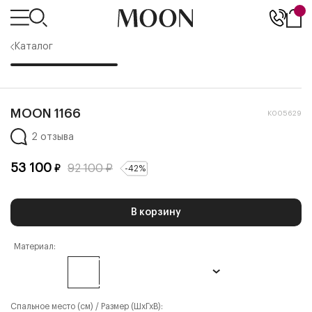
Каталог
MOON 1166
К005629
2 отзыва
53 100
92 100
₽
₽
-
42
%
В корзину
Материал:
Спальное место (см) / Размер (ШхГхВ):