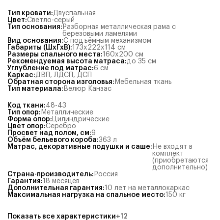
Тип кровати
:
Двуспальная
Цвет
:
Светло-серый
Тип основания
:
Разборная металлическая рама с
березовыми ламелями
Вид основания
:
С подъёмным механизмом
Габариты (ШхГхВ)
:
173x222x114
см
Размеры спального места
:
160x200
см
Рекомендуемая высота матраса
:
до 35 см
Углубление под матрас
:
6
см
Каркас
:
ДВП
,
ЛДСП
,
ДСП
Обратная сторона изголовья
:
Мебельная ткань
Тип материала
:
Велюр Канзас
Код ткани
:
48-43
Тип опор
:
Металлические
Форма опор
:
Цилиндрические
Цвет опор
:
Серебро
Просвет над полом, см
:
9
Объём бельевого короба
:
363
л
Матрас, декоративные подушки и саше
:
Не входят в
комплект
(приобретаются
дополнительно)
Страна-производитель
:
Россия
Гарантия
:
18 месяцев
Дополнительная гарантия
:
10 лет на металлокаркас
Максимальная нагрузка на спальное место
:
150
кг
Показать все характеристики
+
12