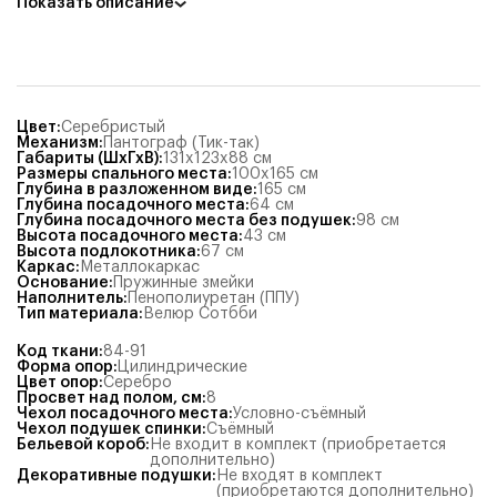
Показать описание
Цвет
:
Серебристый
Механизм
:
Пантограф (Тик-так)
Габариты (ШхГхВ)
:
131x123x88
см
Размеры спального места
:
100x165
см
Глубина в разложенном виде
:
165
см
Глубина посадочного места
:
64
см
Глубина посадочного места без подушек
:
98
см
Высота посадочного места
:
43
см
Высота подлокотника
:
67
см
Каркас
:
Металлокаркас
Основание
:
Пружинные змейки
Наполнитель
:
Пенополиуретан (ППУ)
Тип материала
:
Велюр Сотбби
Код ткани
:
84-91
Форма опор
:
Цилиндрические
Цвет опор
:
Серебро
Просвет над полом, см
:
8
Чехол посадочного места
:
Условно-съёмный
Чехол подушек спинки
:
Съёмный
Бельевой короб
:
Не входит в комплект (приобретается
дополнительно)
Декоративные подушки
:
Не входят в комплект
(приобретаются дополнительно)