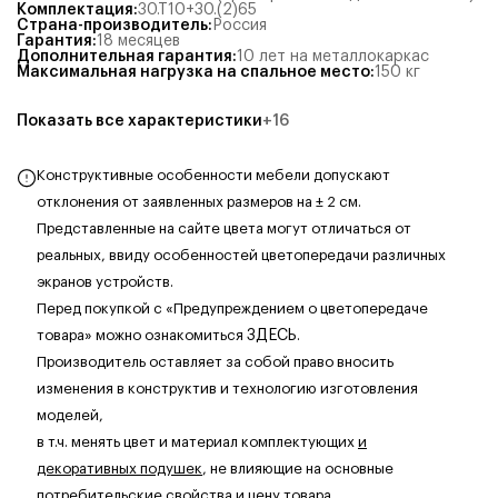
Комплектация
:
30.Т10+30.(2)65
Страна-производитель
:
Россия
Гарантия
:
18 месяцев
Дополнительная гарантия
:
10 лет на металлокаркас
Максимальная нагрузка на спальное место
:
150
кг
Показать все характеристики
+
16
Конструктивные особенности мебели допускают
отклонения от заявленных размеров на ± 2 см.
Представленные на сайте цвета могут отличаться от
реальных, ввиду особенностей цветопередачи различных
экранов устройств.
Перед покупкой с «Предупреждением о цветопередаче
товара» можно ознакомиться
ЗДЕСЬ
.
Производитель оставляет за собой право вносить
изменения в конструктив и технологию изготовления
моделей,
в т.ч. менять цвет и материал комплектующих
и
декоративных подушек
, не влияющие на основные
потребительские свойства и цену товара.