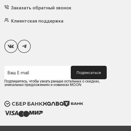
Диваны
Кресла
Заказать обратный звонок
Матрасы
Кровати
Подушки
Клиентская поддержка
Чехлы и наматрасники
Покупателям
Способы оплаты
Как сделать покупку
Кредит/Рассрочка
Гарантия и сервис
Доставка
Подписаться
Ваш E-mail
Компания MOON
Контакты
Подпишитесь, чтобы узнать раньше остальных о скидках,
Оферта
уникальных предложениях и новинках MOON
Политика конфиденциальности
Партнерам
Реквизиты
Карьера в MOON