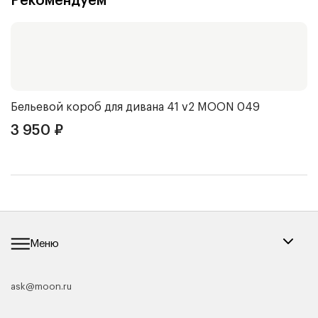
Рекомендуем
Бельевой короб для дивана 41 v2
MOON 049
Ч
3 950
₽
3
Меню
ask@moon.ru
Каталог мебели