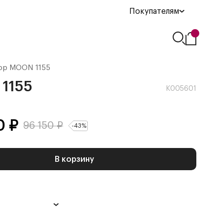
Покупателям
ор
MOON 1155
1155
К005601
0
₽
96 150
₽
-
43
%
В корзину