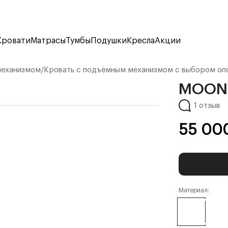
Кровати
Матрасы
Тумбы
Подушки
Кресла
Акции
механизмом
/
Кровать с подъёмным механизмом с выбором оп
MOON 
1 отзыв
55 00
Материал: