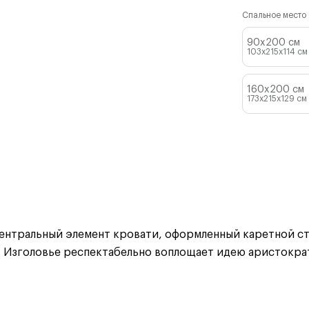
Спальное место (
90x200 см
103x215x114
см
160x200 см
173x215x129
см
ентральный элемент кровати, оформленный каретной ст
. Изголовье респектабельно воплощает идею аристокра