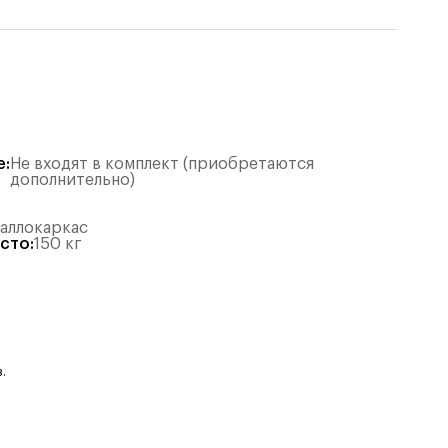
е
:
Не входят в комплект (приобретаются
дополнительно)
таллокаркас
есто
:
150
кг
.