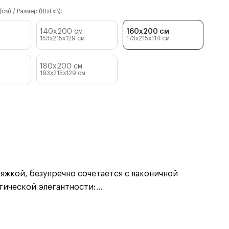
см) / Размер (ШхГхВ):
140x200 см
160x200 см
153x215x129
см
173x215x114
см
180x200 см
193x215x129
см
яжкой, безупречно сочетается с лаконичной
тической элегантности:
...