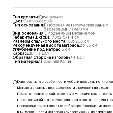
Тип кровати
:
Двуспальная
Цвет
:
Светло-серый
Тип основания
:
Разборная металлическая рама с
березовыми ламелями
Вид основания
:
С подъёмным механизмом
Габариты (ШхГхВ)
:
173x215x114
см
Размеры спального места
:
160x200
см
Рекомендуемая высота матраса
:
до 35 см
Углубление под матрас
:
6
см
Каркас
:
ДВП
,
ЛДСП
Обратная сторона изголовья
:
ЛДСП
Тип материала
:
Шенилл Юлия
Конструктивные особенности мебели допускают отклонения
Матрас и спальные принадлежности в комплект не входят.
Представленные на сайте цвета могут отличаться от реаль
Перед покупкой с «Предупреждением о цветопередаче тов
Производитель оставляет за собой право вносить изменен
в т.ч. менять цвет и материал комплектующих, не влияющие