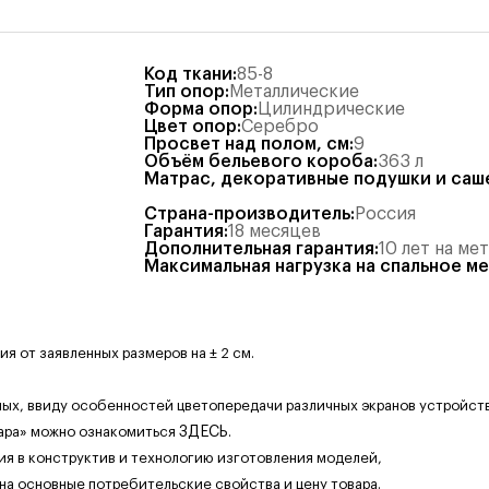
Код ткани
:
85-8
Тип опор
:
Металлические
Форма опор
:
Цилиндрические
Цвет опор
:
Серебро
Просвет над полом, см
:
9
Объём бельевого короба
:
363
л
Матрас, декоративные подушки и саш
Страна-производитель
:
Россия
Гарантия
:
18 месяцев
Дополнительная гарантия
:
10 лет на ме
Максимальная нагрузка на спальное м
 от заявленных размеров на ± 2 см.
ных, ввиду особенностей цветопередачи различных экранов устройств
ара» можно ознакомиться
ЗДЕСЬ
.
ия в конструктив и технологию изготовления моделей,
 на основные потребительские свойства и цену товара.