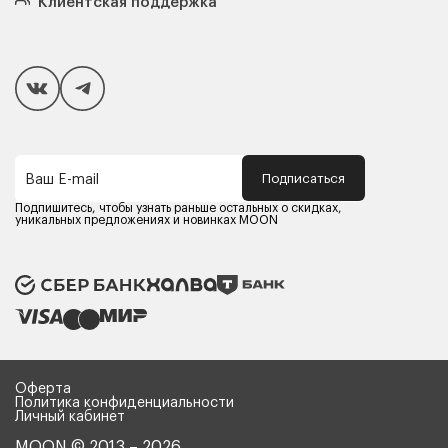
Клиентская поддержка
Чехлы и наматрасники
Покупателям
Способы оплаты
Как сделать покупку
Кредит/Рассрочка
Гарантия и сервис
Доставка
Подписаться
Ваш E-mail
Компания MOON
Контакты
Подпишитесь, чтобы узнать раньше остальных о скидках,
Оферта
уникальных предложениях и новинках MOON
Политика конфиденциальности
Партнерам
Реквизиты
Карьера в MOON
Оферта
Политика конфиденциальности
Личный кабинет
MOON © 2013 – 2026