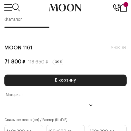
Каталог
MOON 1161
MN001193
71 800
118 650
₽
₽
-
39
%
В корзину
Материал:
Спальное место (см) / Размер (ШхГхВ):