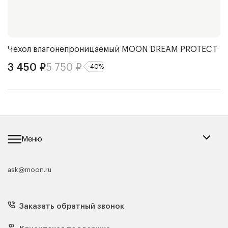
Чехол влагонепроницаемый
MOON DREAM PROTECT
О
3 450
₽
5 750
₽
7
-
40
%
Меню
ask@moon.ru
Каталог мебели
Диваны
Кресла
Заказать обратный звонок
Матрасы
Кровати
Подушки