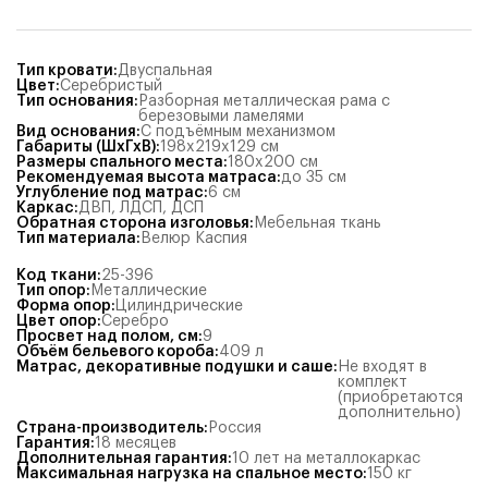
Тип кровати
:
Двуспальная
Цвет
:
Серебристый
Тип основания
:
Разборная металлическая рама с
березовыми ламелями
Вид основания
:
С подъёмным механизмом
Габариты (ШхГхВ)
:
198x219x129
см
Размеры спального места
:
180x200
см
Рекомендуемая высота матраса
:
до 35 см
Углубление под матрас
:
6
см
Каркас
:
ДВП
,
ЛДСП
,
ДСП
Обратная сторона изголовья
:
Мебельная ткань
Тип материала
:
Велюр Каспия
Код ткани
:
25-396
Тип опор
:
Металлические
Форма опор
:
Цилиндрические
Цвет опор
:
Серебро
Просвет над полом, см
:
9
Объём бельевого короба
:
409
л
Матрас, декоративные подушки и саше
:
Не входят в
комплект
(приобретаются
дополнительно)
Страна-производитель
:
Россия
Гарантия
:
18 месяцев
Дополнительная гарантия
:
10 лет на металлокаркас
Максимальная нагрузка на спальное место
:
150
кг