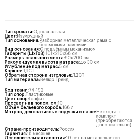
Тип кровати
:
Односпальная
Цвет
:
Изумрудный
Тип основания
:
Разборная металлическая рама с
березовыми ламелями
Вид основания
:
С подъёмным механизмом
Габариты (ШхГхВ)
:
101x210x88
см
Размеры спального места
:
90x200
см
Рекомендуемая высота матраса
:
до 30 см
Углубление под матрас
:
5
см
Каркас
:
ЛДСП
Обратная сторона изголовья
:
ЛДСП
Тип материала
:
Велюр Трейд
Код ткани
:
74-192
Тип опор
:
Пластиковые
Цвет опор
:
Графит
Просвет над полом, см
:
10
Объём бельевого короба
:
188
л
Матрас, декоративные подушки и саше
:
Не входят в
комплект
(приобретаются
дополнительно)
Страна-производитель
:
Россия
Гарантия
:
18 месяцев
Дополнительная гарантия
:
10 лет на металлокаркас