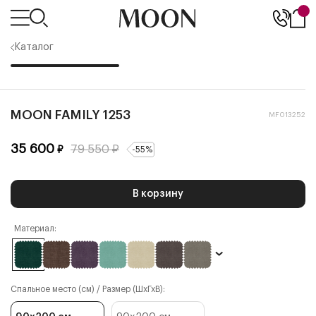
Каталог
MOON FAMILY 1253
MF013252
35 600
79 550
₽
₽
-
55
%
В корзину
Материал:
Спальное место (см) / Размер (ШхГхВ):