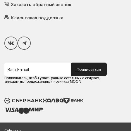
Кресла
Заказать обратный звонок
Матрасы
Кровати
Подушки
Клиентская поддержка
Чехлы и наматрасники
Покупателям
Способы оплаты
Как сделать покупку
Кредит/Рассрочка
Гарантия и сервис
Доставка
Подписаться
Ваш E-mail
Компания MOON
Контакты
Подпишитесь, чтобы узнать раньше остальных о скидках,
Оферта
уникальных предложениях и новинках MOON
Политика конфиденциальности
Партнерам
Реквизиты
Карьера в MOON