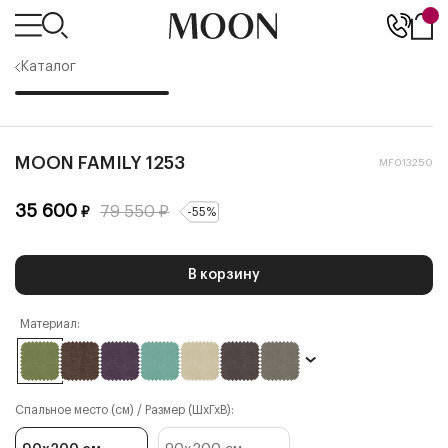
Каталог
MOON FAMILY 1253
MF013250
35 600
79 550
₽
₽
-
55
%
В корзину
Материал:
Спальное место (см) / Размер (ШхГхВ):