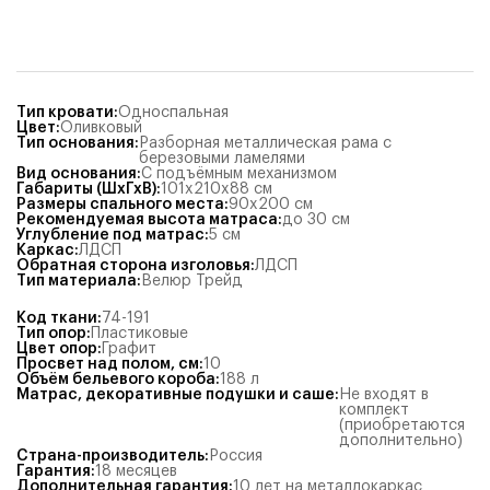
Тип кровати
:
Односпальная
Цвет
:
Оливковый
Тип основания
:
Разборная металлическая рама с
березовыми ламелями
Вид основания
:
С подъёмным механизмом
Габариты (ШхГхВ)
:
101x210x88
см
Размеры спального места
:
90x200
см
Рекомендуемая высота матраса
:
до 30 см
Углубление под матрас
:
5
см
Каркас
:
ЛДСП
Обратная сторона изголовья
:
ЛДСП
Тип материала
:
Велюр Трейд
Код ткани
:
74-191
Тип опор
:
Пластиковые
Цвет опор
:
Графит
Просвет над полом, см
:
10
Объём бельевого короба
:
188
л
Матрас, декоративные подушки и саше
:
Не входят в
комплект
(приобретаются
дополнительно)
Страна-производитель
:
Россия
Гарантия
:
18 месяцев
Дополнительная гарантия
:
10 лет на металлокаркас