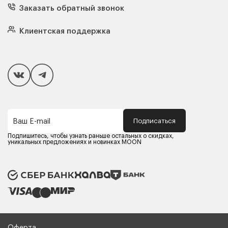
Кресла
Заказать обратный звонок
Матрасы
Кровати
Подушки
Клиентская поддержка
Чехлы и наматрасники
Покупателям
Способы оплаты
Как сделать покупку
Кредит/Рассрочка
Гарантия и сервис
Доставка
Подписаться
Ваш E-mail
Компания MOON
Контакты
Подпишитесь, чтобы узнать раньше остальных о скидках,
Оферта
уникальных предложениях и новинках MOON
Политика конфиденциальности
Партнерам
Реквизиты
Карьера в MOON