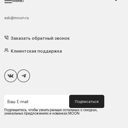
Меню
ask@moon.ru
Каталог мебели
Диваны
Кресла
Заказать обратный звонок
Матрасы
Кровати
Подушки
Клиентская поддержка
Чехлы и наматрасники
Покупателям
Способы оплаты
Как сделать покупку
Кредит/Рассрочка
Гарантия и сервис
Доставка
Подписаться
Ваш E-mail
Компания MOON
Контакты
Подпишитесь, чтобы узнать раньше остальных о скидках,
Оферта
уникальных предложениях и новинках MOON
Политика конфиденциальности
Партнерам
Реквизиты