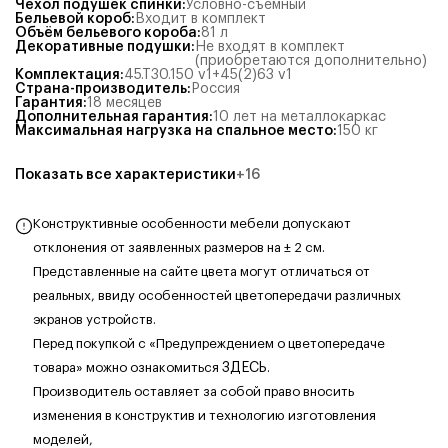
Чехол подушек спинки
:
Условно-съёмный
Бельевой короб
:
Входит в комплект
Объём бельевого короба
:
81
л
Декоративные подушки
:
Не входят в комплект
(приобретаются дополнительно)
Комплектация
:
45.Т30.150 v1+45(2)63 v1
Страна-производитель
:
Россия
Гарантия
:
18 месяцев
Дополнительная гарантия
:
10 лет на металлокаркас
Максимальная нагрузка на спальное место
:
150
кг
Показать все характеристики
+
16
Конструктивные особенности мебели допускают
отклонения от заявленных размеров на ± 2 см.
Представленные на сайте цвета могут отличаться от
реальных, ввиду особенностей цветопередачи различных
экранов устройств.
Перед покупкой с «Предупреждением о цветопередаче
товара» можно ознакомиться
ЗДЕСЬ
.
Производитель оставляет за собой право вносить
изменения в конструктив и технологию изготовления
моделей,