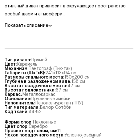
стильный диван привносит в окружающее пространство
особый шарм и атмосферу
...
Показать описание
Тип дивана
:
Прямой
Цвет
:
Карамель
Механизм
:
Пантограф (Тик-так)
Габариты (ШхГхВ)
:
241x113x94
см
Размеры спального места
:
150x200
см
Глубина в разложенном виде
:
158
см
Высота посадочного места
:
47
см
Высота подлокотника
:
67
см
Каркас
:
Металлокаркас
Основание
:
Пружинные змейки
Наполнитель
:
Пенополиуретан (ППУ)
Тип материала
:
Велюр Сотбби
Код ткани
:
84-82
Форма опор
:
Наклонные
Цвет опор
:
Серебро
Просвет над полом, см
:
11
Чехол посадочного места
:
Условно-съёмный