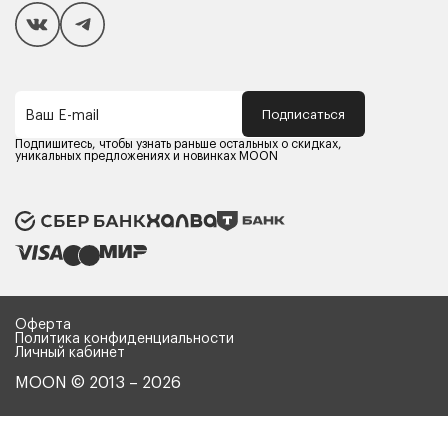
Покупателям
Способы оплаты
Как сделать покупку
Кредит/Рассрочка
Гарантия и сервис
Доставка
Подписаться
Ваш E-mail
Компания MOON
Контакты
Подпишитесь, чтобы узнать раньше остальных о скидках,
Оферта
уникальных предложениях и новинках MOON
Политика конфиденциальности
Партнерам
Реквизиты
Карьера в MOON
Оферта
Политика конфиденциальности
Личный кабинет
MOON © 2013 – 2026