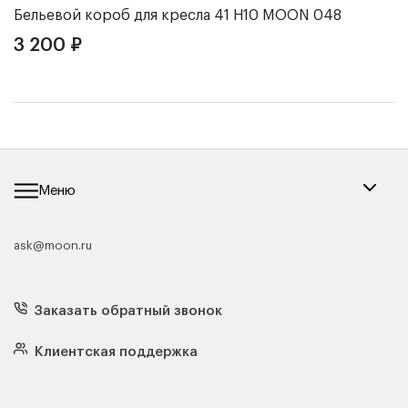
Бельевой короб для кресла 41 Н10
MOON 048
Ч
3 200
₽
3
Меню
ask@moon.ru
Каталог мебели
Диваны
Кресла
Заказать обратный звонок
Матрасы
Кровати
Подушки
Клиентская поддержка
Чехлы и наматрасники