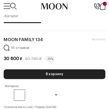
Каталог
MOON FAMILY 134
MF006273
16 отзывов
30 600
40 790
₽
₽
-
25
%
В корзину
Материал:
Спальное место (см) / Размер (ШхГхВ):