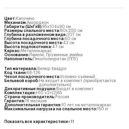
Цвет
:
Капучино
Механизм
:
Аккордеон
Габариты (ШхГхВ)
:
95x104x90
см
Размеры спального места
:
80x200
см
Глубина в разложенном виде
:
207
см
Глубина посадочного места
:
60
см
Высота посадочного места
:
43
см
Высота подлокотника
:
47
см
Каркас
:
Металлокаркас
Основание
:
Ламели
,
Пружинные змейки
Наполнитель
:
Пенополиуретан (ППУ)
Тип материала
:
Велюр Квадро
Код ткани
:
66-126
Чехол посадочного места
:
Условно-съёмный
Бельевой короб
:
Не входит в комплект (приобретается
дополнительно)
Декоративные подушки
:
Входят в комплект
Комплектация
:
Н10 v2+(2)65
Страна-производитель
:
Россия
Гарантия
:
18 месяцев
Дополнительная гарантия
:
10 лет на металлокаркас
Максимальная нагрузка на спальное место
:
150
кг
Показать все характеристики
+
11