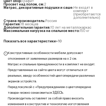
Цвет опор
:
Графит
Просвет над полом, см
:
2
Матрас, декоративные подушки и саше
:
Не входят в
комплект
(приобретаются
дополнительно)
Страна-производитель
:
Россия
Гарантия
:
18 месяцев
Дополнительная гарантия
:
10 лет на металлокаркас
Максимальная нагрузка на спальное место
:
150
кг
Показать все характеристики
+
10
Конструктивные особенности мебели допускают
отклонения от заявленных размеров на ± 2 см.
Матрас и спальные принадлежности в комплект не входят.
Представленные на сайте цвета могут отличаться от
реальных, ввиду особенностей цветопередачи различных
экранов устройств.
Перед покупкой с «Предупреждением о цветопередаче
товара» можно ознакомиться
ЗДЕСЬ
.
Производитель оставляет за собой право вносить
изменения в конструктив и технологию изготовления