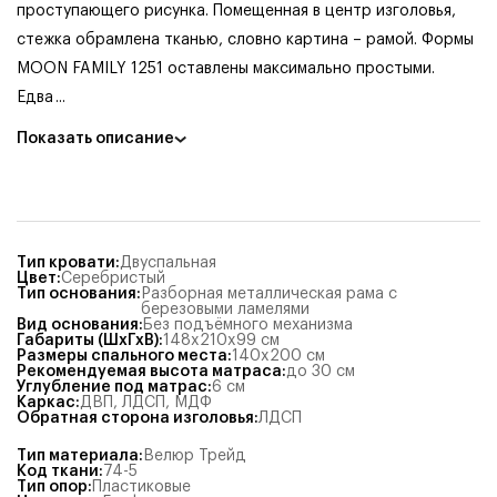
проступающего рисунка. Помещенная в центр изголовья,
стежка обрамлена тканью, словно картина – рамой. Формы
MOON FAMILY 1251 оставлены максимально простыми.
Едва
...
Показать описание
Тип кровати
:
Двуспальная
Цвет
:
Серебристый
Тип основания
:
Разборная металлическая рама с
березовыми ламелями
Вид основания
:
Без подъёмного механизма
Габариты (ШхГхВ)
:
148x210x99
см
Размеры спального места
:
140x200
см
Рекомендуемая высота матраса
:
до 30 см
Углубление под матрас
:
6
см
Каркас
:
ДВП
,
ЛДСП
,
МДФ
Обратная сторона изголовья
:
ЛДСП
Тип материала
:
Велюр Трейд
Код ткани
:
74-5
Тип опор
:
Пластиковые