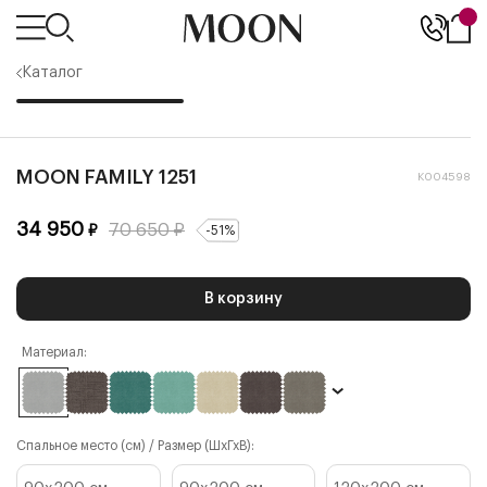
Каталог
MOON FAMILY 1251
К004598
34 950
70 650
₽
₽
-
51
%
В корзину
Материал:
Спальное место (см) / Размер (ШхГхВ):