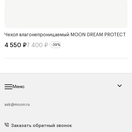
Чехол влагонепроницаемый
MOON DREAM PROTECT
О
4 550
₽
7 400
₽
5
-
39
%
Меню
ask@moon.ru
Каталог мебели
Диваны
Кресла
Заказать обратный звонок
Матрасы
Кровати