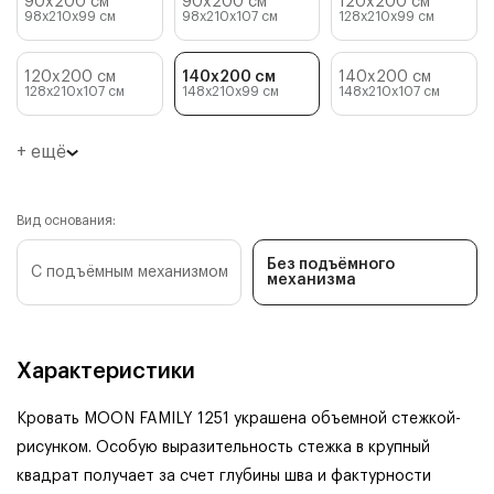
90x200 см
90x200 см
120x200 см
98x210x99
см
98x210x107
см
128x210x99
см
120x200 см
140x200 см
140x200 см
128x210x107
см
148x210x99
см
148x210x107
см
+ ещё
Вид основания:
Без подъёмного
С подъёмным механизмом
механизма
Характеристики
Кровать MOON FAMILY 1251 украшена объемной стежкой-
рисунком. Особую выразительность стежка в крупный
квадрат получает за счет глубины шва и фактурности