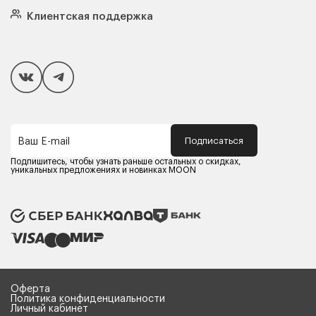
Подушки
Клиентская поддержка
Чехлы и наматрасники
Покупателям
Способы оплаты
Как сделать покупку
Кредит/Рассрочка
Гарантия и сервис
Доставка
Подписаться
Ваш E-mail
Компания MOON
Контакты
Подпишитесь, чтобы узнать раньше остальных о скидках,
Оферта
уникальных предложениях и новинках MOON
Политика конфиденциальности
Партнерам
Реквизиты
Карьера в MOON
Оферта
Политика конфиденциальности
Личный кабинет