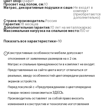
Цвет опор
:
Графит
Просвет над полом, см
:
10
Матрас, декоративные подушки и саше
:
Не входят в
комплект
(приобретаются
дополнительно)
Страна-производитель
:
Россия
Гарантия
:
18 месяцев
Дополнительная гарантия
:
10 лет на металлокаркас
Максимальная нагрузка на спальное место
:
150
кг
Показать все характеристики
+
10
Конструктивные особенности мебели допускают
отклонения от заявленных размеров на ± 2 см.
Матрас и спальные принадлежности в комплект не входят.
Представленные на сайте цвета могут отличаться от
реальных, ввиду особенностей цветопередачи различных
экранов устройств.
Перед покупкой с «Предупреждением о цветопередаче
товара» можно ознакомиться
ЗДЕСЬ
.
Производитель оставляет за собой право вносить
изменения в конструктив и технологию изготовления