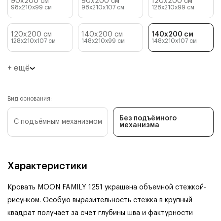
90x200 см
90x200 см
120x200 см
98x210x99
см
98x210x107
см
128x210x99
см
120x200 см
140x200 см
140x200 см
128x210x107
см
148x210x99
см
148x210x107
см
+ ещё
Вид основания:
Без подъёмного
С подъёмным механизмом
механизма
Характеристики
Кровать MOON FAMILY 1251 украшена объемной стежкой-
рисунком. Особую выразительность стежка в крупный
квадрат получает за счет глубины шва и фактурности