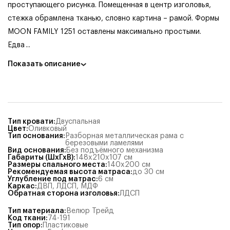
проступающего рисунка. Помещенная в центр изголовья,
стежка обрамлена тканью, словно картина – рамой. Формы
MOON FAMILY 1251 оставлены максимально простыми.
Едва
...
Показать описание
Тип кровати
:
Двуспальная
Цвет
:
Оливковый
Тип основания
:
Разборная металлическая рама с
березовыми ламелями
Вид основания
:
Без подъёмного механизма
Габариты (ШхГхВ)
:
148x210x107
см
Размеры спального места
:
140x200
см
Рекомендуемая высота матраса
:
до 30 см
Углубление под матрас
:
6
см
Каркас
:
ДВП
,
ЛДСП
,
МДФ
Обратная сторона изголовья
:
ЛДСП
Тип материала
:
Велюр Трейд
Код ткани
:
74-191
Тип опор
:
Пластиковые