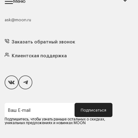
Меню
ask@moon.ru
Каталог мебели
Диваны
Кресла
Заказать обратный звонок
Матрасы
Кровати
Подушки
Клиентская поддержка
Чехлы и наматрасники
Покупателям
Способы оплаты
Как сделать покупку
Кредит/Рассрочка
Гарантия и сервис
Доставка
Подписаться
Ваш E-mail
Компания MOON
Контакты
Подпишитесь, чтобы узнать раньше остальных о скидках,
Оферта
уникальных предложениях и новинках MOON
Политика конфиденциальности
Партнерам
Реквизиты