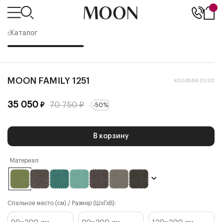
Каталог
MOON FAMILY 1251
К004568-01/02
35 050
70 750
₽
₽
-
50
%
В корзину
Материал:
Спальное место (см) / Размер (ШхГхВ):