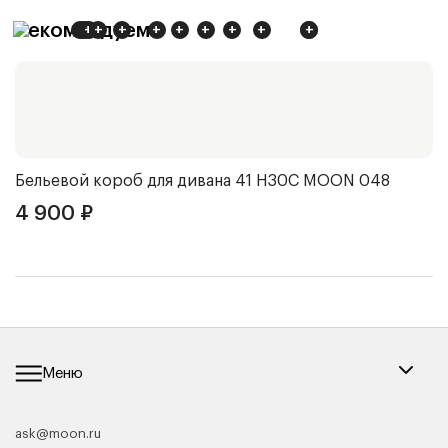
Рекомендуем
+
+
+
+
+
+
+
+
+
+
+
+
+
Бельевой короб для дивана 41 Н30С
MOON 048
Ч
4 900
₽
4
Меню
ask@moon.ru
Каталог мебели