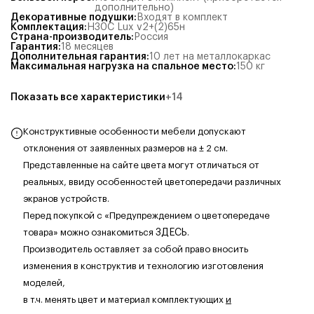
дополнительно)
Декоративные подушки
:
Входят в комплект
Комплектация
:
Н30С Lux v2+(2)65н
Страна-производитель
:
Россия
Гарантия
:
18 месяцев
Дополнительная гарантия
:
10 лет на металлокаркас
Максимальная нагрузка на спальное место
:
150
кг
Показать все характеристики
+
14
Конструктивные особенности мебели допускают
отклонения от заявленных размеров на ± 2 см.
Представленные на сайте цвета могут отличаться от
реальных, ввиду особенностей цветопередачи различных
экранов устройств.
Перед покупкой с «Предупреждением о цветопередаче
товара» можно ознакомиться
ЗДЕСЬ
.
Производитель оставляет за собой право вносить
изменения в конструктив и технологию изготовления
моделей,
в т.ч. менять цвет и материал комплектующих
и