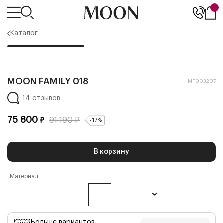
Каталог
MOON FAMILY 018
MF003207
14 отзывов
75 800
91 190
₽
₽
-
17
%
В корзину
Материал:
Больше вариантов