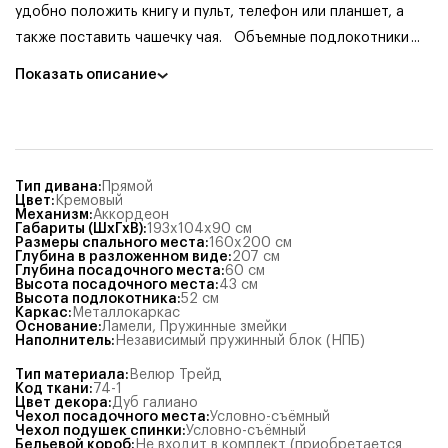
удобно положить книгу и пульт, телефон или планшет, а
также поставить чашечку чая.
Объемные подлокотники
...
Показать описание
Тип дивана
:
Прямой
Цвет
:
Кремовый
Механизм
:
Аккордеон
Габариты (ШхГхВ)
:
193x104x90
см
Размеры спального места
:
160x200
см
Глубина в разложенном виде
:
207
см
Глубина посадочного места
:
60
см
Высота посадочного места
:
43
см
Высота подлокотника
:
52
см
Каркас
:
Металлокаркас
Основание
:
Ламели
,
Пружинные змейки
Наполнитель
:
Независимый пружинный блок (НПБ)
Тип материала
:
Велюр Трейд
Код ткани
:
74-1
Цвет декора
:
Дуб галиано
Чехол посадочного места
:
Условно-съёмный
Чехол подушек спинки
:
Условно-съёмный
Бельевой короб
:
Не входит в комплект (приобретается