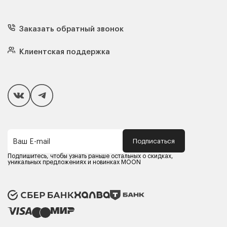
Диваны
Кресла
Заказать обратный звонок
Матрасы
Кровати
Подушки
Клиентская поддержка
Чехлы и наматрасники
Покупателям
Способы оплаты
Как сделать покупку
Кредит/Рассрочка
Гарантия и сервис
Доставка
Подписаться
Ваш E-mail
Компания MOON
Контакты
Подпишитесь, чтобы узнать раньше остальных о скидках,
Оферта
уникальных предложениях и новинках MOON
Политика конфиденциальности
Партнерам
Реквизиты
Карьера в MOON