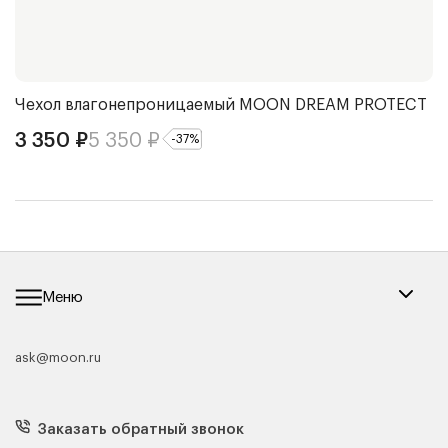
позволяет наполнителю смещаться в процессе
эксплуатации.
Чехол влагонепроницаемый
MOON DREAM PROTECT
П
D
3 350
₽
5 350
₽
-
37
%
7
Меню
ask@moon.ru
Каталог мебели
Диваны
Кресла
Заказать обратный звонок
Матрасы