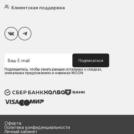
Кровати
Подушки
Клиентская поддержка
Чехлы и наматрасники
Покупателям
Способы оплаты
Как сделать покупку
Кредит/Рассрочка
Гарантия и сервис
Доставка
Подписаться
Ваш E-mail
Компания MOON
Контакты
Подпишитесь, чтобы узнать раньше остальных о скидках,
Оферта
уникальных предложениях и новинках MOON
Политика конфиденциальности
Партнерам
Реквизиты
Карьера в MOON
Оферта
Политика конфиденциальности
Личный кабинет