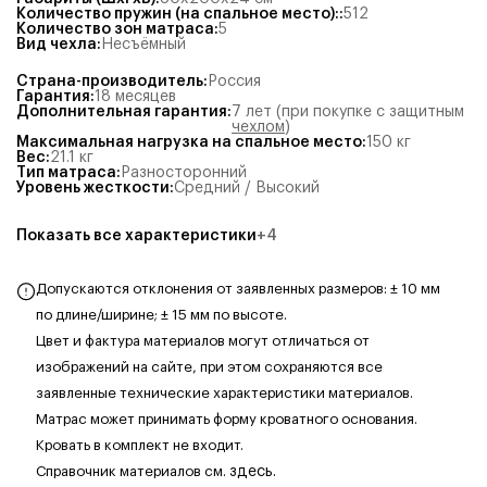
Количество пружин (на спальное место):
:
512
Количество зон матраса
:
5
Вид чехла
:
Несъёмный
Страна-производитель
:
Россия
Гарантия
:
18 месяцев
Дополнительная гарантия
:
7 лет (при покупке с защитным
чехлом
)
Максимальная нагрузка на спальное место
:
150
кг
Вес
:
21.1
кг
Тип матраса
:
Разносторонний
Уровень жесткости
:
Средний / Высокий
Показать все характеристики
+
4
Допускаются отклонения от заявленных размеров: ± 10 мм
по длине/ширине; ± 15 мм по высоте.
Цвет и фактура материалов могут отличаться от
изображений на сайте, при этом сохраняются все
заявленные технические характеристики материалов.
Матрас может принимать форму кроватного основания.
Кровать в комплект не входит.
Справочник материалов см.
здесь.