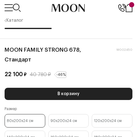
Каталог
MOON FAMILY STRONG 678,
М002450
Стандарт
22 100
40 780
₽
₽
-
46
%
В корзину
Размер
80x200x24
см
90x200x24
см
120x200x24
см