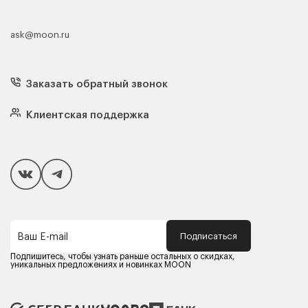
ask@moon.ru
Каталог мебели
Диваны
Кресла
Заказать обратный звонок
Матрасы
Кровати
Подушки
Клиентская поддержка
Чехлы и наматрасники
Покупателям
Способы оплаты
Как сделать покупку
Кредит/Рассрочка
Гарантия и сервис
Доставка
Подписаться
Ваш E-mail
Компания MOON
Контакты
Подпишитесь, чтобы узнать раньше остальных о скидках,
Оферта
уникальных предложениях и новинках MOON
Политика конфиденциальности
Партнерам
Реквизиты
Карьера в MOON