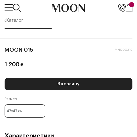
Каталог
MOON 015
MN000319
1 200
₽
В корзину
Размер
47x47
см
Характеристики