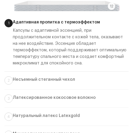
12
Адаптивная пропитка с термоэффектом
1
Капсулы с адаптивной эссенцией, при
продолжительном контакте с кожей тела, оказывают
на нее воздействие. Эссенция обладает
термоэффектом, который поддерживает оптимальную
температуру спального места и создает комфортный
микроклимат для спокойного сна.
Несъемный стеганный чехол
2
Обеспечивает естественный воздухообмен и
сохраняет форму матраса. Выполнен из плотного
Латексированное кокосовое волокно
3
трикотажа, простеганного на слое упругой пены и
Значительно повышает жесткость спального места,
искусственного объемного волокна. Точечная стежка
обеспечивает равномерную поддержку тела во время
поддерживает превосходный уровень комфорта и не
Натуральный латекс Latexgold
4
сна. Полностью состоит из натуральных материалов.
позволяет наполнителю смещаться в процессе
Обеспечивает упругую поддержку тела, воздействуя
Добавляет прочности всей конструкции матраса.
эксплуатации.
как множество микропружин, снимает лишнюю нагрузку