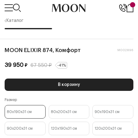
Каталог
MOON ELIXIR 874, Комфорт
М002896
39 950
67 550
₽
₽
-
41
%
В корзину
Размер
80x190x31
см
80x200x31
см
90x190x31
см
90x200x31
см
120x190x31
см
120x200x31
см