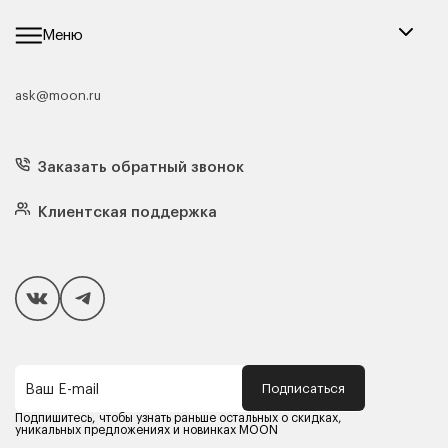
Меню
ask@moon.ru
Каталог мебели
Диваны
Кресла
Заказать обратный звонок
Матрасы
Кровати
Подушки
Клиентская поддержка
Чехлы и наматрасники
Покупателям
Способы оплаты
Как сделать покупку
Кредит/Рассрочка
Гарантия и сервис
Доставка
Подписаться
Ваш E-mail
Компания MOON
Контакты
Подпишитесь, чтобы узнать раньше остальных о скидках,
Оферта
уникальных предложениях и новинках MOON
Политика конфиденциальности