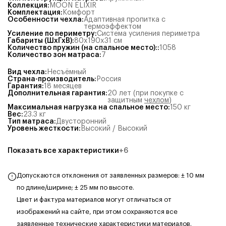
Коллекция
:
MOON ELIXIR
Комплектация
:
Комфорт
Особенности чехла
:
Адаптивная пропитка с
термоэффектом
Усиление по периметру
:
Система усиления периметра
Габариты (ШхГхВ)
:
80x190x31
см
Количество пружин (на спальное место):
:
1058
Количество зон матраса
:
7
Вид чехла
:
Несъёмный
Страна-производитель
:
Россия
Гарантия
:
18 месяцев
Дополнительная гарантия
:
20 лет (при покупке с
защитным
чехлом
)
Максимальная нагрузка на спальное место
:
150
кг
Вес
:
23.3
кг
Тип матраса
:
Двусторонний
Уровень жесткости
:
Высокий / Высокий
Показать все характеристики
+
6
Допускаются отклонения от заявленных размеров: ± 10 мм
по длине/ширине; ± 25 мм по высоте.
Цвет и фактура материалов могут отличаться от
изображений на сайте, при этом сохраняются все
заявленные технические характеристики материалов.