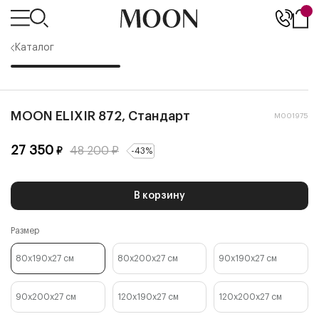
Каталог
MOON ELIXIR 872, Стандарт
М001975
27 350
48 200
₽
₽
-
43
%
В корзину
Размер
80x190x27
см
80x200x27
см
90x190x27
см
90x200x27
см
120x190x27
см
120x200x27
см