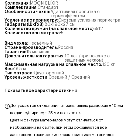
Коллекция
:
MOON ELIXIR
Комплектация
:
Стандарт
Особенности чехла
:
Адаптивная пропитка с
термоэффектом
Усиление по периметру
:
Система усиления периметра
Габариты (ШхГхВ)
:
80x190x27
см
Количество пружин (на спальное место):
:
512
Количество зон матраса
:
5
Вид чехла
:
Несъёмный
Страна-производитель
:
Россия
Гарантия
:
18 месяцев
Дополнительная гарантия
:
10 лет (при покупке с
защитным
чехлом
)
Максимальная нагрузка на спальное место
:
130
кг
Вес
:
18.5
кг
Тип матраса
:
Двусторонний
Уровень жесткости
:
Средний / Средний
Показать все характеристики
+
6
Допускаются отклонения от заявленных размеров: ± 10 мм
по длине/ширине; ± 25 мм по высоте.
Цвет и фактура материалов могут отличаться от
изображений на сайте, при этом сохраняются все
заявленные технические характеристики материалов.