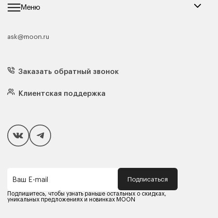
Меню
ask@moon.ru
Каталог мебели
Диваны
Кресла
Заказать обратный звонок
Матрасы
Кровати
Подушки
Клиентская поддержка
Чехлы и наматрасники
Покупателям
Способы оплаты
Как сделать покупку
Кредит/Рассрочка
Гарантия и сервис
Доставка
Подписаться
Ваш E-mail
Компания MOON
Контакты
Подпишитесь, чтобы узнать раньше остальных о скидках,
Оферта
уникальных предложениях и новинках MOON
Политика конфиденциальности
Партнерам