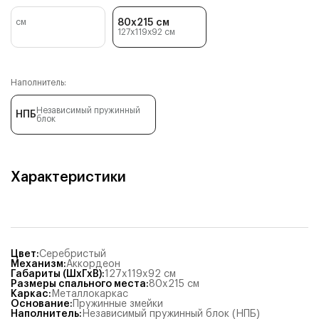
см
80x215 см
127x119x92
см
Наполнитель:
Независимый пружинный
НПБ
блок
Характеристики
Цвет
:
Серебристый
Механизм
:
Аккордеон
Габариты (ШхГхВ)
:
127x119x92
см
Размеры спального места
:
80x215
см
Каркас
:
Металлокаркас
Основание
:
Пружинные змейки
Наполнитель
:
Независимый пружинный блок (НПБ)