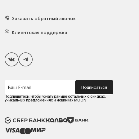
Диваны
Кресла
Заказать обратный звонок
Матрасы
Кровати
Подушки
Клиентская поддержка
Чехлы и наматрасники
Покупателям
Способы оплаты
Как сделать покупку
Кредит/Рассрочка
Гарантия и сервис
Доставка
Подписаться
Ваш E-mail
Компания MOON
Контакты
Подпишитесь, чтобы узнать раньше остальных о скидках,
Оферта
уникальных предложениях и новинках MOON
Политика конфиденциальности
Партнерам
Реквизиты
Карьера в MOON