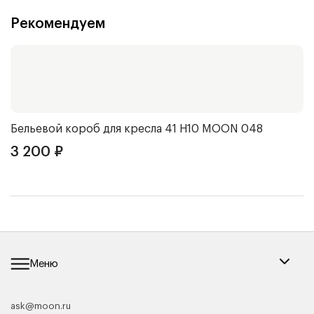
Рекомендуем
Бельевой короб для кресла 41 Н10
MOON 048
Ч
3 200
₽
3
Меню
ask@moon.ru
Каталог мебели