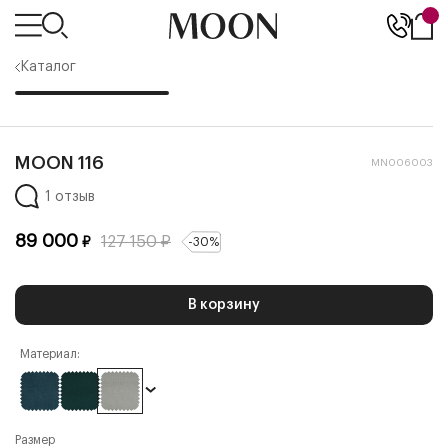
Каталог
MOON 116
MN006003
1 отзыв
89 000
127 150
₽
₽
-
30
%
В корзину
Материал:
Размер